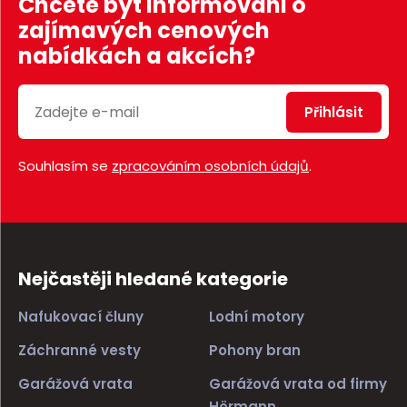
Chcete být informováni o
e
zajímavých cenových
t
nabídkách a akcích?
Přihlásit
Souhlasím se
zpracováním osobních údajů
.
Nejčastěji hledané kategorie
Nafukovací čluny
Lodní motory
Záchranné vesty
Pohony bran
Garážová vrata
Garážová vrata od firmy
Hörmann