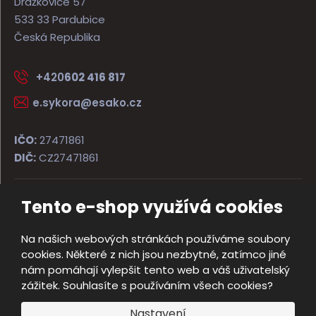
Dražkovice 57
533 33 Pardubice
Česká Republika
+420
602 416 817
e.sykora@esako.cz
IČO:
27471861
DIČ:
CZ27471861
Tento e-shop využívá cookies
© 2026, ESAKO SÝKORA ARMS s.r.o.
Úvodní strana
Obchodní podmínky
Poradna
Kontakt
Na našich webových stránkách používáme soubory
Mapa stránek
cookies. Některé z nich jsou nezbytné, zatímco jiné
e
nám pomáhají vylepšit tento web a váš uživatelský
Vyrobila
B
zážitek. Souhlasíte s používáním všech cookies?
R
Nastavení
Á