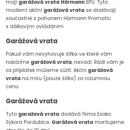
mají
garážová vrata
Hörmann
EPU. Tyto
moderní akční
garážová vrata
se dodávají
součastně s pohonem Hörmann Promatic
s dálkovým ovládáním
Garážová vrata
Pokud vám nevyhovuje šířka ve které vám
nabízíme
garážová vrata
, nevadí. Rádi vám je
za příplatek můžeme zúžit. Akční
garážová
vrata
na míru (pouze šířka) za rozumnou
cenu
Garážová vrata
Tyto
garažová vrata
dodává firma Esako
Sýkora Pardubice.
Garážová vrata
montujeme