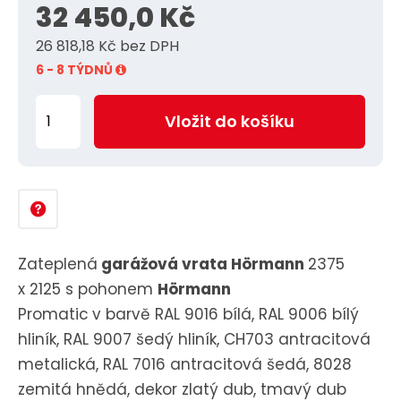
32 450,0 Kč
5
26 818,18 Kč bez DPH
6 - 8 TÝDNŮ
Z
Vložit do košíku
m
ě
n
i
t
p
Zateplená
garážová vrata Hörmann
2375
o
x 2125 s pohonem
Hörmann
č
Promatic
v barvě RAL 9016 bílá, RAL 9006 bílý
e
hliník, RAL 9007 šedý hliník, CH703 antracitová
t
metalická, RAL 7016 antracitová šedá, 8028
zemitá hnědá, dekor zlatý dub, tmavý dub