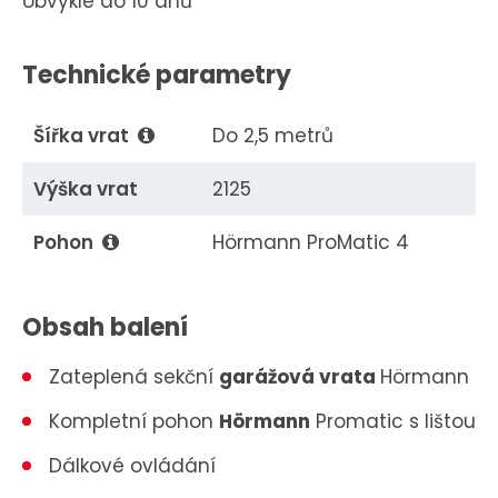
obvykle do 10 dnů
Technické parametry
Šířka vrat
Do 2,5 metrů
Výška vrat
2125
Pohon
Hörmann ProMatic 4
Obsah balení
Zateplená sekční
garážová vrata
Hörmann
Kompletní pohon
Hörmann
Promatic s lištou
Dálkové ovládání