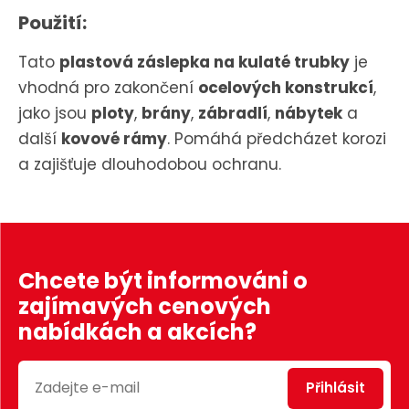
Použití:
Tato
plastová záslepka na kulaté trubky
je
vhodná pro zakončení
ocelových konstrukcí
,
jako jsou
ploty
,
brány
,
zábradlí
,
nábytek
a
další
kovové rámy
. Pomáhá předcházet korozi
a zajišťuje dlouhodobou ochranu.
Chcete být informováni o
zajímavých cenových
nabídkách a akcích?
Přihlásit