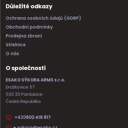
Důležité odkazy
Ochrana osobních údajů (GDRP)
Obchodní podmínky
Prodejna zbraní
Střelnice
O nás
O společnosti
ESAKO SÝKORA ARMS s.r.o.
Dražkovice 57
533 33 Pardubice
Česká Republika
+420
602 416 817
e.sykora@esako.cz