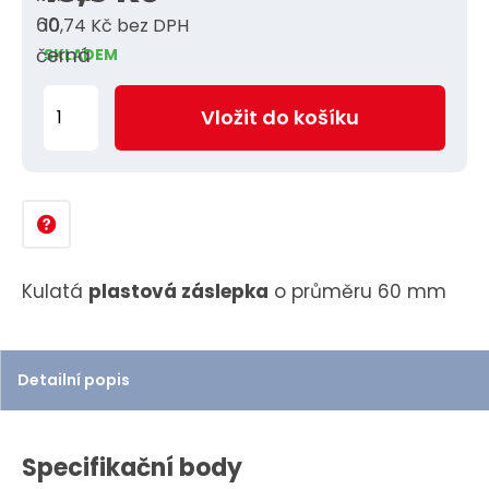
10,74 Kč bez DPH
SKLADEM
Z
Vložit do košíku
m
ě
n
i
t
p
Kulatá
plastová záslepka
o průměru 60 mm
o
č
e
Detailní popis
t
Specifikační body