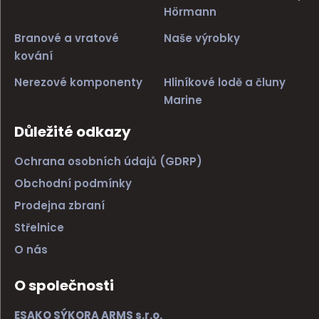
Hörmann
Branové a vratové
Naše výrobky
kování
Nerezové komponenty
Hliníkové lodě a čluny
Marine
Důležité odkazy
Ochrana osobních údajů (GDRP)
Obchodní podmínky
Prodejna zbraní
Střelnice
O nás
O společnosti
ESAKO SÝKORA ARMS s.r.o.