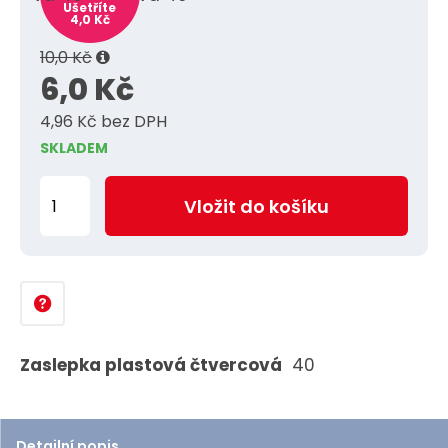
Ušetříte
4,0 Kč
10,0 Kč
6,0 Kč
4,96 Kč bez DPH
SKLADEM
Z
Vložit do košíku
m
ě
n
i
t
p
Zaslepka plastová čtvercová
40
o
č
e
Detailní popis