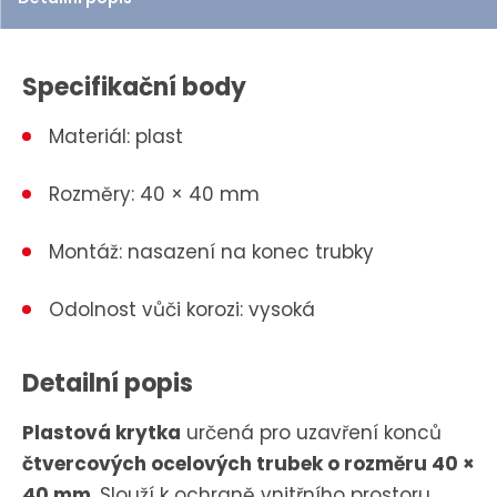
t
Specifikační body
Materiál: plast
Rozměry: 40 × 40 mm
Montáž: nasazení na konec trubky
Odolnost vůči korozi: vysoká
Detailní popis
Plastová krytka
určená pro uzavření konců
čtvercových ocelových trubek o rozměru 40 ×
40 mm
. Slouží k ochraně vnitřního prostoru