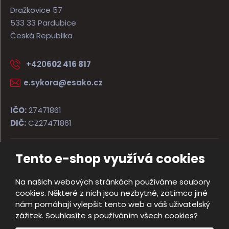
Dražkovice 57
533 33 Pardubice
Česká Republika
+420
602 416 817
e.sykora@esako.cz
IČO:
27471861
DIČ:
CZ27471861
Tento e-shop využívá cookies
© 2026, ESAKO SÝKORA ARMS s.r.o.
Úvodní strana
Obchodní podmínky
Poradna
Kontakt
Na našich webových stránkách používáme soubory
Mapa stránek
cookies. Některé z nich jsou nezbytné, zatímco jiné
e
nám pomáhají vylepšit tento web a váš uživatelský
Vyrobila
B
zážitek. Souhlasíte s používáním všech cookies?
R