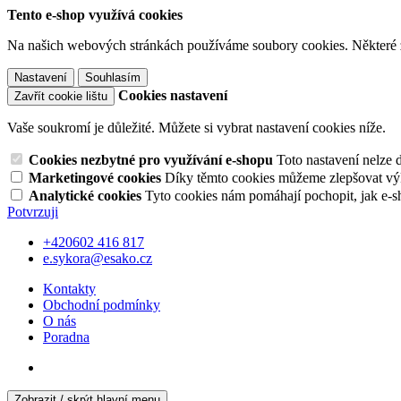
Tento e-shop využívá cookies
Na našich webových stránkách používáme soubory cookies. Některé z n
Nastavení
Souhlasím
Cookies nastavení
Zavřít cookie lištu
Vaše soukromí je důležité. Můžete si vybrat nastavení cookies níže.
Cookies nezbytné pro využívání e-shopu
Toto nastavení nelze 
Marketingové cookies
Díky těmto cookies můžeme zlepšovat výko
Analytické cookies
Tyto cookies nám pomáhají pochopit, jak e-s
Potvrzuji
+420602 416 817
e.sykora@esako.cz
Kontakty
Obchodní podmínky
O nás
Poradna
Zobrazit / skrýt hlavní menu