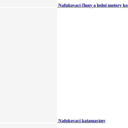
Nafukovací čluny a lodní motory k
Nafukovací katamarány