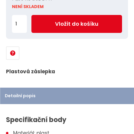
NENÍ SKLADEM
Z
Vložit do košíku
m
ě
n
i
t
p
Plastová záslepka
o
č
e
Detailní popis
t
Specifikační body
Materiál: plast