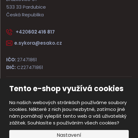
533 33 Pardubice
Česká Republika
+420
602 416 817
e.sykora@esako.cz
IČO:
27471861
DIČ:
CZ27471861
Tento e-shop využívá cookies
© 2026, ESAKO SÝKORA ARMS s.r.o.
Úvodní strana
Obchodní podmínky
Poradna
Kontakt
Na našich webových stránkách používáme soubory
Mapa stránek
cookies. Některé z nich jsou nezbytné, zatímco jiné
e
nám pomáhají vylepšit tento web a váš uživatelský
Vyrobila
B
zážitek. Souhlasíte s používáním všech cookies?
R
Nastavení
Á