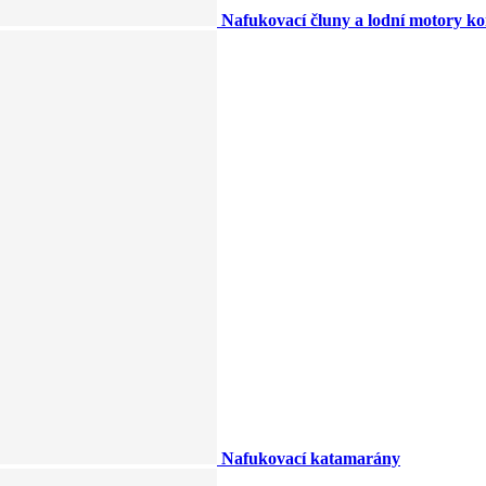
Nafukovací čluny a lodní motory k
Nafukovací katamarány