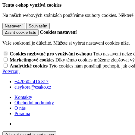
Tento e-shop využívá cookies
Na našich webových stránkách používáme soubory cookies. Některé z n
Nastavení
Souhlasím
Cookies nastavení
Zavřít cookie lištu
Vaše soukromí je důležité. Můžete si vybrat nastavení cookies níže.
Cookies nezbytné pro využívání e-shopu
Toto nastavení nelze 
Marketingové cookies
Díky těmto cookies můžeme zlepšovat výko
Analytické cookies
Tyto cookies nám pomáhají pochopit, jak e-s
Potvrzuji
+420602 416 817
e.sykora@esako.cz
Kontakty
Obchodní podmínky
O nás
Poradna
Zobrazit / skrýt hlavní menu