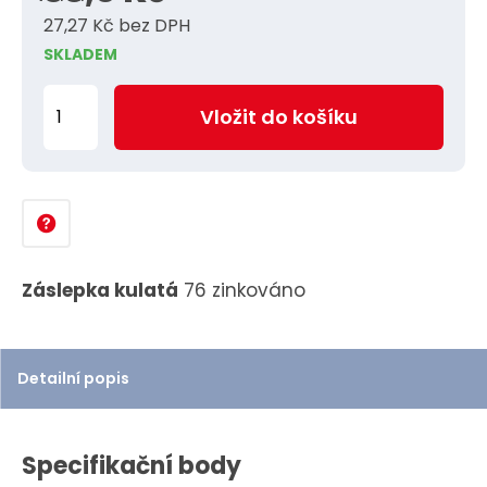
27,27 Kč bez DPH
SKLADEM
Z
Vložit do košíku
m
ě
n
i
t
p
Záslepka kulatá
76 zinkováno
o
č
e
Detailní popis
t
Specifikační body