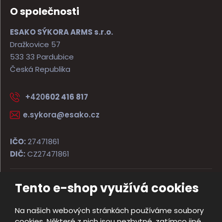
O společnosti
ESAKO SÝKORA ARMS s.r.o.
Dražkovice 57
533 33 Pardubice
Česká Republika
+420
602 416 817
e.sykora@esako.cz
IČO:
27471861
DIČ:
CZ27471861
Tento e-shop využívá cookies
© 2026, ESAKO SÝKORA ARMS s.r.o.
Úvodní strana
Obchodní podmínky
Poradna
Kontakt
Na našich webových stránkách používáme soubory
Mapa stránek
cookies. Některé z nich jsou nezbytné, zatímco jiné