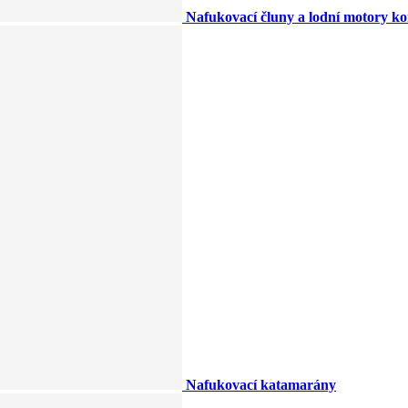
Nafukovací čluny a lodní motory k
Nafukovací katamarány