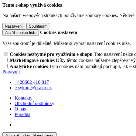
Tento e-shop využívá cookies
Na našich webových stránkách používáme soubory cookies. Některé z n
Nastavení
Souhlasím
Cookies nastavení
Zavřít cookie lištu
Vaše soukromí je důležité. Můžete si vybrat nastavení cookies níže.
Cookies nezbytné pro využívání e-shopu
Toto nastavení nelze 
Marketingové cookies
Díky těmto cookies můžeme zlepšovat výko
Analytické cookies
Tyto cookies nám pomáhají pochopit, jak e-s
Potvrzuji
+420602 416 817
e.sykora@esako.cz
Kontakty
Obchodní podmínky
O nás
Poradna
Zobrazit / skrýt hlavní menu