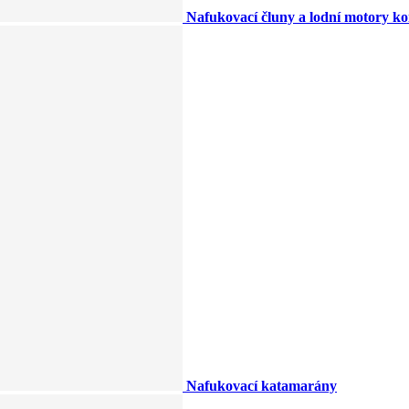
Nafukovací čluny a lodní motory k
Nafukovací katamarány