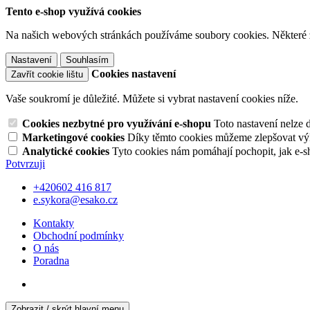
Tento e-shop využívá cookies
Na našich webových stránkách používáme soubory cookies. Některé z n
Nastavení
Souhlasím
Cookies nastavení
Zavřít cookie lištu
Vaše soukromí je důležité. Můžete si vybrat nastavení cookies níže.
Cookies nezbytné pro využívání e-shopu
Toto nastavení nelze 
Marketingové cookies
Díky těmto cookies můžeme zlepšovat výko
Analytické cookies
Tyto cookies nám pomáhají pochopit, jak e-s
Potvrzuji
+420602 416 817
e.sykora@esako.cz
Kontakty
Obchodní podmínky
O nás
Poradna
Zobrazit / skrýt hlavní menu