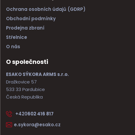
Ochrana osobních údajů (GDRP)
Obchodní podmínky
Prodejna zbraní
Střelnice
O nás
O společnosti
ESAKO SÝKORA ARMS s.r.o.
Dražkovice 57
533 33 Pardubice
Česká Republika
+420
602 416 817
e.sykora@esako.cz