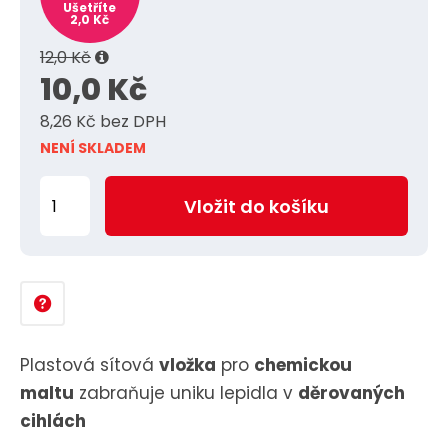
Ušetříte
2,0 Kč
12,0 Kč
10,0 Kč
8,26 Kč bez DPH
NENÍ SKLADEM
Z
Vložit do košíku
m
ě
n
i
t
p
Plastová sítová
vložka
pro
chemickou
o
maltu
zabraňuje uniku lepidla v
děrovaných
č
cihlách
e