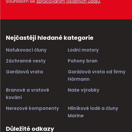
Souhlasím se
zpracováním osobních údajů
.
Nejčastěji hledané kategorie
Nafukovací čluny
Lodní motory
Záchranné vesty
Pohony bran
Garážová vrata
Garážová vrata od firmy
Hörmann
Branové a vratové
Naše výrobky
kování
Nerezové komponenty
Hliníkové lodě a čluny
Marine
Důležité odkazy