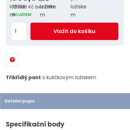
787,60 Kč bez DPH
SKLADEM
Z
Vložit do košíku
m
ě
n
i
t
p
Tříkřídlý pant
s kuličkovým ložiskem
o
č
e
Detailní popis
t
Specifikační body