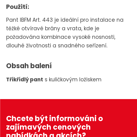
Použití:
Pant IBFM Art. 443 je ideální pro instalace na
těžké otvíravé brány a vrata, kde je
požadována kombinace vysoké nosnosti,
dlouhé životnosti a snadného seřízení.
Obsah balení
Tříkřídlý pant
s kuličkovým ložiskem
Chcete být informováni o
zajímavých cenových
nabídkách a akcích?