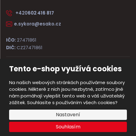
+420
602 416 817
e.sykora@esako.cz
IČO:
27471861
DIČ:
CZ27471861
Tento e-shop využívá cookies
© 2026, ESAKO SÝKORA ARMS s.r.o.
Úvodní strana
Obchodní podmínky
Poradna
Kontakt
Na našich webových stránkách používáme soubory
Mapa stránek
cookies. Některé z nich jsou nezbytné, zatímco jiné
e
nám pomáhají vylepšit tento web a váš uživatelský
Vyrobila
B
zážitek. Souhlasíte s používáním všech cookies?
R
Nastavení
Á
N
Souhlasím
A
.