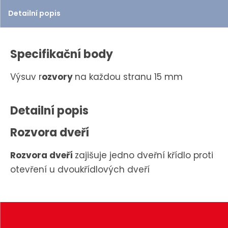
e
Detailní popis
t
Specifikační body
Výsuv r
ozvory
na každou stranu 15 mm
Detailní popis
Rozvora dveří
Rozvora dveří
zajišuje jedno dveřní křídlo proti
otevření u dvoukřídlových dveří