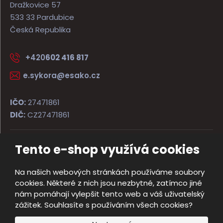
Dražkovice 57
533 33 Pardubice
Česká Republika
+420
602 416 817
e.sykora@esako.cz
IČO:
27471861
DIČ:
CZ27471861
Tento e-shop využívá cookies
© 2026, ESAKO SÝKORA ARMS s.r.o.
Úvodní strana
Obchodní podmínky
Poradna
Kontakt
Na našich webových stránkách používáme soubory
Mapa stránek
cookies. Některé z nich jsou nezbytné, zatímco jiné
e
nám pomáhají vylepšit tento web a váš uživatelský
Vyrobila
B
zážitek. Souhlasíte s používáním všech cookies?
R