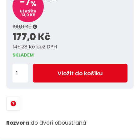
-7
%
Ušetříte
13,0 Kč
190,0 Kč
177,0 Kč
146,28 Kč bez DPH
SKLADEM
Z
Vložit do košíku
m
ě
n
i
t
p
Rozvora
do dveří oboustraná
o
č