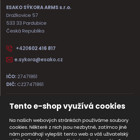
ESAKO SÝKORA ARMS s.r.o.
Dražkovice 57
533 33 Pardubice
Česká Republika
+420
602 416 817
e.sykora@esako.cz
IČO:
27471861
DIČ:
CZ27471861
Tento e-shop využívá cookies
© 2026, ESAKO SÝKORA ARMS s.r.o.
Úvodní strana
Obchodní podmínky
Poradna
Kontakt
Na našich webových stránkách používáme soubory
Mapa stránek
cookies. Některé z nich jsou nezbytné, zatímco jiné
e
nám pomáhají vylepšit tento web a váš uživatelský
Vyrobila
B