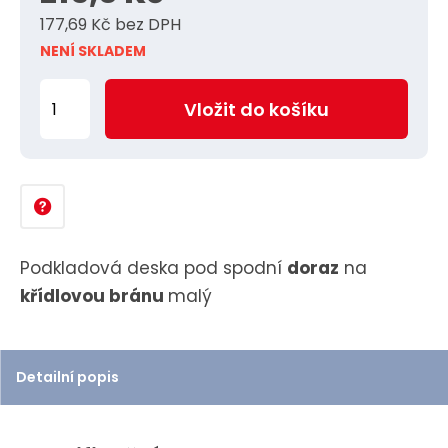
177,69 Kč bez DPH
NENÍ SKLADEM
Z
Vložit do košíku
m
ě
n
i
t
p
Podkladová deska pod spodní
doraz
na
o
křídlovou bránu
malý
č
e
t
Detailní popis