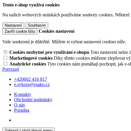
Tento e-shop využívá cookies
Na našich webových stránkách používáme soubory cookies. Některé z n
Nastavení
Souhlasím
Cookies nastavení
Zavřít cookie lištu
Vaše soukromí je důležité. Můžete si vybrat nastavení cookies níže.
Cookies nezbytné pro využívání e-shopu
Toto nastavení nelze 
Marketingové cookies
Díky těmto cookies můžeme zlepšovat výko
Analytické cookies
Tyto cookies nám pomáhají pochopit, jak e-s
Potvrzuji
+420602 416 817
e.sykora@esako.cz
Kontakty
Obchodní podmínky
O nás
Poradna
Zobrazit / skrýt hlavní menu