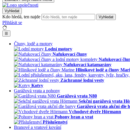
Vyhledat
Kdo hledá, ten najde
Vyhledat
Přihlásit se
☰
Čluny, lodě a motory
Lodní motory
Nafukovací čluny
Nafukovací člu
Nafukovací katamarány
Hliníkové lodě a čluny Mar
Záchranné lodní vesty
Kotvy
Garážová vrata a pohony
Garážová vrata N80
Sekční garážová vrata H
Garážová vrata akční dle 
Vchodové dveře Hörmann
Pohony bran a vrat
Příslušenství
Branové a vratové kování