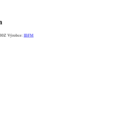
m
30Z
Výrobce:
IBFM