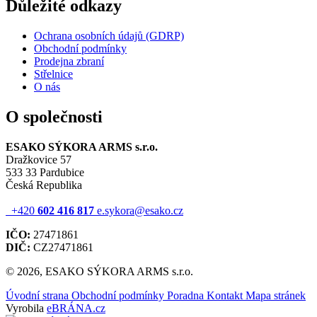
Důležité odkazy
Ochrana osobních údajů (GDRP)
Obchodní podmínky
Prodejna zbraní
Střelnice
O nás
O společnosti
ESAKO SÝKORA ARMS s.r.o.
Dražkovice 57
533 33 Pardubice
Česká Republika
+420
602 416 817
e.sykora@esako.cz
IČO:
27471861
DIČ:
CZ27471861
© 2026, ESAKO SÝKORA ARMS s.r.o.
Úvodní strana
Obchodní podmínky
Poradna
Kontakt
Mapa stránek
Vyrobila
eBRÁNA.cz