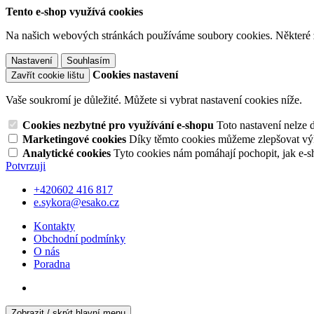
Tento e-shop využívá cookies
Na našich webových stránkách používáme soubory cookies. Některé z n
Nastavení
Souhlasím
Cookies nastavení
Zavřít cookie lištu
Vaše soukromí je důležité. Můžete si vybrat nastavení cookies níže.
Cookies nezbytné pro využívání e-shopu
Toto nastavení nelze 
Marketingové cookies
Díky těmto cookies můžeme zlepšovat výko
Analytické cookies
Tyto cookies nám pomáhají pochopit, jak e-s
Potvrzuji
+420602 416 817
e.sykora@esako.cz
Kontakty
Obchodní podmínky
O nás
Poradna
Zobrazit / skrýt hlavní menu