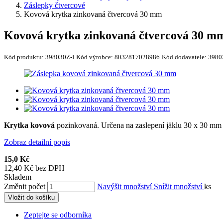
Záslepky čtvercové
Kovová krytka zinkovaná čtvercová 30 mm
Kovová krytka zinkovaná čtvercová 30 m
Kód produktu:
398030Z-I
Kód výrobce:
8032817028986
Kód dodavatele:
3980
Krytka kovová
pozinkovaná. Určena na zaslepení jäklu 30 x 30 mm
Zobraz detailní popis
15,0 Kč
12,40 Kč bez DPH
Skladem
Změnit počet
Navýšit množství
Snížit množství
ks
Vložit do košíku
Zeptejte se odborníka