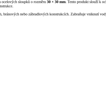
h ocelových sloupků o rozměru
30 × 30 mm
.
Tento produkt slouží k oc
nstrukce.
ch, bránových nebo zábradlových konstrukcích.
Zabraňuje vniknutí vody