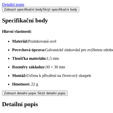
Detailní popis
Zobrazit specifikační body
Skrýt specifikační body
Specifikační body
Hlavní vlastnosti:
Materiál:
Pozinkovaná ocel
Povrchová úprava:
Galvanické zinkování pro zvýšenou odolno
Tloušťka materiálu:
1,5 mm
Rozměry základny:
30 × 30 mm
Montáž:
Určena k přivaření na čtvercový sloupek
Hmotnost:
22 g
Zobrazit detailní popis
Skrýt detailní popis
Detailní popis