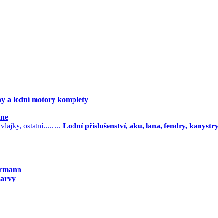
ny a lodní motory komplety
ine
Lodní přislušenství, aku, lana, fendry, kanystry, l
örmann
barvy