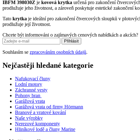
IBFM 398030Z
je
kovová krytka
určená pro zakončení čtvercovýc
prodlužuje jeho životnost, a zároveň poskytuje estetické zakončení ko
Tato
krytka
je ideální pro zakončení čtvercových sloupků v plotový
prodlužuje její životnost.
Chcete být informováni o zajímavých cenových nabídkách a akcích?
Přihlásit
Souhlasím se
zpracováním osobních údajů
.
Nejčastěji hledané kategorie
Nafukovací čluny
Lodní motory
Záchranné vesty
Pohony bran
Garážová vrata
Garážová vrata od firmy Hörmann
Branové a vratové kování
Naše výrobky
Nerezové komponenty
Hliníkové lodě a čluny Marine