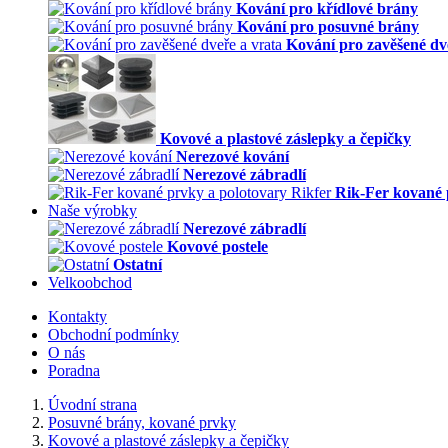
Kování pro křídlové brány
Kování pro posuvné brány
Kování pro zavěšené dv
Kovové a plastové záslepky a čepičky
Nerezové kování
Nerezové zábradlí
Rik-Fer kované 
Naše výrobky
Nerezové zábradlí
Kovové postele
Ostatní
Velkoobchod
Kontakty
Obchodní podmínky
O nás
Poradna
Úvodní strana
Posuvné brány, kované prvky
Kovové a plastové záslepky a čepičky