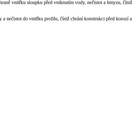
hraně vnitřku sloupku před vniknutím vody, nečistot a hmyzu, čímž
 a nečistot do vnitřku profilu, čímž chrání konstrukci před korozí a