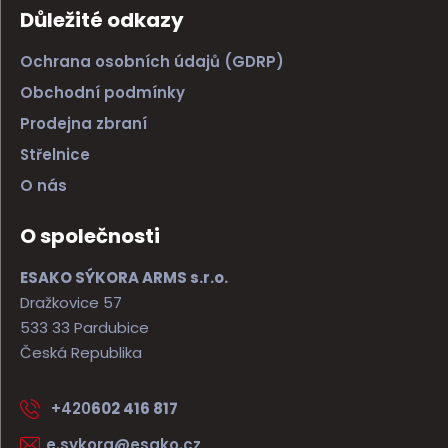
Důležité odkazy
Ochrana osobních údajů (GDRP)
Obchodní podmínky
Prodejna zbraní
Střelnice
O nás
O společnosti
ESAKO SÝKORA ARMS s.r.o.
Dražkovice 57
533 33 Pardubice
Česká Republika
+420
602 416 817
e.sykora@esako.cz