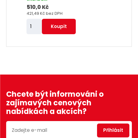
510,0 Kč
421,49 Kč
bez DPH
Z
Koupit
m
ě
n
i
t
p
o
č
Chcete být informováni o
e
zajímavých cenových
t
nabídkách a akcích?
Přihlásit