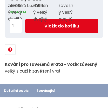
461,16 Kč bez DPH
SKLADEM
Z
Vložit do košíku
m
ě
n
i
t
p
Kování pro zavěšená vrata - vozík závěsný
o
velký slouží k zavěšení vrat.
č
e
t
Detailní popis
Související