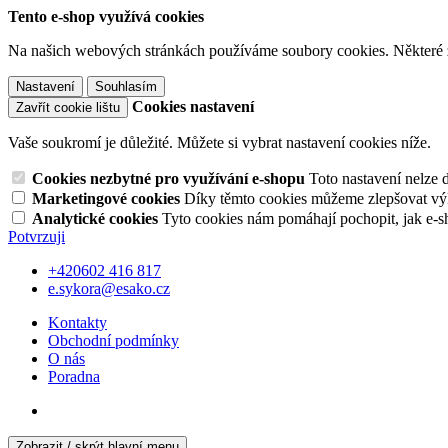
Tento e-shop využívá cookies
Na našich webových stránkách používáme soubory cookies. Některé z n
Nastavení
Souhlasím
Cookies nastavení
Zavřít cookie lištu
Vaše soukromí je důležité. Můžete si vybrat nastavení cookies níže.
Cookies nezbytné pro využívání e-shopu
Toto nastavení nelze 
Marketingové cookies
Díky těmto cookies můžeme zlepšovat výko
Analytické cookies
Tyto cookies nám pomáhají pochopit, jak e-s
Potvrzuji
+420602 416 817
e.sykora@esako.cz
Kontakty
Obchodní podmínky
O nás
Poradna
Zobrazit / skrýt hlavní menu