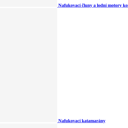
Nafukovací čluny a lodní motory k
Nafukovací katamarány