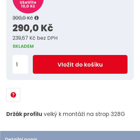
Ušetříte
10,0 Kč
300,0 Kč
290,0 Kč
239,67 Kč bez DPH
SKLADEM
Z
Vložit do košíku
m
ě
n
i
t
p
Držák profilu
velký k montáži na strop 328G
o
č
e
Detailní popis