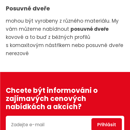
Posuvné dveře
mohou být vyrobeny z různého materiálu. My
vám můžeme nabídnout
posuvné dveře
kovové a to buď z běžných profilů
s komaxitovým nástřikem nebo posuvné dveře
nerezové
Chcete být informováni o
zajímavých cenových
nabídkách a akcích?
Přihlásit