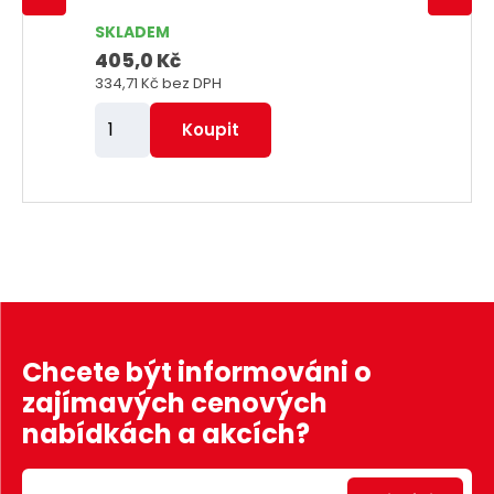
SKLADEM
405,0 Kč
334,71 Kč
bez DPH
Z
Koupit
m
ě
n
i
t
p
o
č
Chcete být informováni o
e
zajímavých cenových
t
nabídkách a akcích?