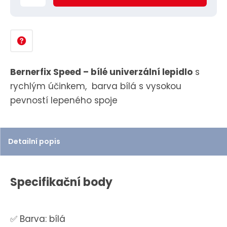
ě
n
i
t
p
Bernerfix Speed – bílé univerzální lepidlo
s
o
rychlým účinkem, barva bílá s vysokou
č
pevností lepeného spoje
e
t
Detailní popis
Specifikační body
✅ Barva: bílá