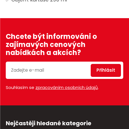
Chcete být informováni o
zajímavých cenových
nabídkách a akcích?
Přihlásit
Souhlasím se
zpracováním osobních údajů
.
Nejčastěji hledané kategorie