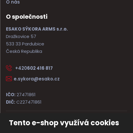
O nás
O společnosti
ESAKO SÝKORA ARMS s.r.o.
Dražkovice 57
533 33 Pardubice
Česká Republika
+420
602 416 817
e.sykora@esako.cz
IČO:
27471861
DIČ:
CZ27471861
Tento e-shop využívá cookies
© 2026, ESAKO SÝKORA ARMS s.r.o.
Úvodní strana
Obchodní podmínky
Poradna
Kontakt