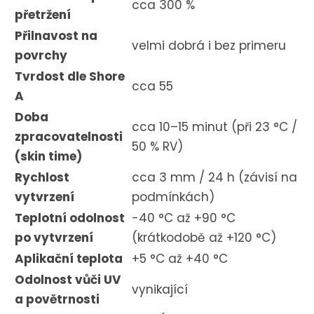
cca 300 %
přetržení
Přilnavost na
velmi dobrá i bez primeru
povrchy
Tvrdost dle Shore
cca 55
A
Doba
cca 10–15 minut (při 23 °C /
zpracovatelnosti
50 % RV)
(skin time)
Rychlost
cca 3 mm / 24 h (závisí na
vytvrzení
podmínkách)
Teplotní odolnost
-40 °C až +90 °C
po vytvrzení
(krátkodobě až +120 °C)
Aplikační teplota
+5 °C až +40 °C
Odolnost vůči UV
vynikající
a povětrnosti