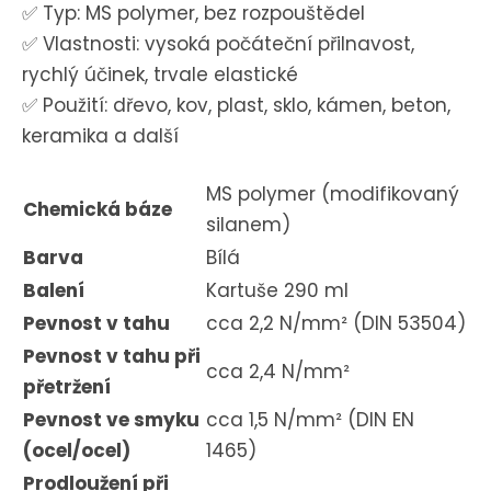
✅ Typ: MS polymer, bez rozpouštědel
✅ Vlastnosti: vysoká počáteční přilnavost,
rychlý účinek, trvale elastické
✅ Použití: dřevo, kov, plast, sklo, kámen, beton,
keramika a další
MS polymer (modifikovaný
Chemická báze
silanem)
Barva
Bílá
Balení
Kartuše 290 ml
Pevnost v tahu
cca 2,2 N/mm² (DIN 53504)
Pevnost v tahu při
cca 2,4 N/mm²
přetržení
Pevnost ve smyku
cca 1,5 N/mm² (DIN EN
(ocel/ocel)
1465)
Prodloužení při