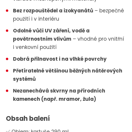
Bez rozpouštědel a izokyanátů
– bezpečné
použití i v interiéru
Odolné vůči UV záření, vodě a
povětrnostním vlivům
– vhodné pro vnitřní
i venkovní použití
Dobrá přilnavost i na vlhké povrchy
Přetíratelné většinou běžných nátěrových
systémů
Nezanechává skvrny na přírodních
kamenech (např. mramor, žula)
Obsah balení
✅ Objem: kartuše 290 ml