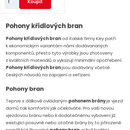
Koupit
m
ě
n
Pohony křídlových bran
i
Pohony křídlových bran
od italské firmy Key patří
t
k ekonomickým variantám námi dodávananých
p
komponentů, přesto tyto výrobky jsou zhotoveny
o
z kvalitních materiálů a vykazují minimální opotřebení.
č
Pohony křídlových bran
jsou dodávány včetně
e
českých návodů na zapojení a seřízení.
t
Pohony bran
Teprve s dálkově ovládaným
pohonem brány
je vjezd
domů tak komfortní jak očekáváte. Pro vaši novou
vjezdovou bránu nebo k dodatečnému vybavení již
existující posuvné nebo otočné brány by to přirozeně
neměli být libovolné
pohony bran
, nýbrž kvalitní