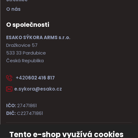
O nás
O společnosti
ESAKO SÝKORA ARMS s.r.o.
Dražkovice 57
533 33 Pardubice
Česká Republika
+420
602 416 817
e.sykora@esako.cz
IČO:
27471861
DIČ:
CZ27471861
Tento e-shop využívá cookies
© 2026, ESAKO SÝKORA ARMS s.r.o.