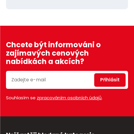
Chcete být informováni o
zajímavých cenových
nabídkách a akcích?
Přihlásit
Souhlasím se
zpracováním osobních údajů
.