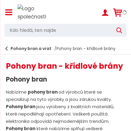
Z
o
b
r
K
V
a
d
y
z
h
i
o
l
e
Pohony bran a vrat
Pohony bran - křídlové brány
t
h
d
/
a
l
s
t
Pohony bran - křídlové brány
k
e
r
d
ý
Pohony bran
t
á
h
Nabízíme
pohony bran
od výrobců které se
,
l
specializují na tyto výrobky a jsou zárukou kvality.
a
t
v
Pohony bran
jsou vyrobeny z kvalitních materiálů,
e
n
které nepodléhají opotřebení. Veškeré použitá
í
n
elektronika odpovídá nejmodernějším trendům.
m
n
e
Pohony bran
které nabízíme splňují veškeré