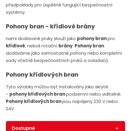
n
a
předpoklady pro úspěšně fungující bezpečnostní
u
j
systémy.
d
Pohony bran - křídlové brány
e
nami dodávané prvky slouží jako
pohony bran
pro
křídlové
, neboli rotační
brány
.
Pohony bran
dodáváme jako samostatné pohony nebo kompletní
sady včetně bezpečnostních prvků a ovladačů
Pohony křídlových bran
Tyto výrobky můžou být instalovány jako skryté
-
pohony křídlových bran
podzemní nebo viditelné.
Pohony křídlových bran
jsou napájeny 230 V nebo
24V