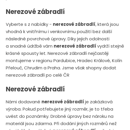
n
a
u
Nerezové zábradlí
j
d
Vyberte s z nabídky -
nerezové zábradlí
, která jsou
e
vhodná k vnitřnímu i venkovnímu použití bez další
následné povrchové úpravy. Díky jejich odolnosti
a snadné údržbě vám
nerezové zábradlí
vydrží stejně
krásné spousty let. Nerezové zábradlí nejčastěji
montujeme v regionu Pardubice, Hradec Králové, Kolín
Přelouč, Chrudim a Praha. Jsme však shopny dodat
nerezové zábradlí po celé ČR
Nerezové zábradlí
Námi dodavané
nerezové zábradlí
je zakázková
výroba. Pokud potřebujete jiný rozměr, je to třeba
uvést do poznámky. Drobné úpravy bez nároku na
materiál jsou zdarma. Při dodání jiných rozměrů než