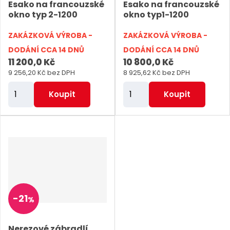
ý
ý
i
Esako na francouzské
Esako na francouzské
u
p
p
s
okno typ 2-1200
okno typ1-1200
k
i
i
t
ZAKÁZKOVÁ VÝROBA -
ZAKÁZKOVÁ VÝROBA -
s
s
ů
DODÁNÍ CCA 14 DNŮ
DODÁNÍ CCA 14 DNŮ
11 200,0 Kč
10 800,0 Kč
9 256,20 Kč bez DPH
8 925,62 Kč bez DPH
Z
Z
Koupit
Koupit
m
m
ě
ě
n
n
i
i
t
t
p
p
o
o
-
21
%
č
č
e
e
Nerezové zábradlí