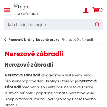
Z
o
b
r
K
V
a
d
y
z
h
i
o
l
e
Posuvné brány, kované prvky
Nerezové zábradlí
t
h
d
/
a
l
s
t
Nerezové zábradlí
k
e
r
d
ý
Nerezové zábradlí
t
á
h
Nerezové zabradlí
dodáváme v leštěném nebo
,
l
broušeném provedení. Profily z kterého je
nerezové
a
t
v
zábradlí
vyrobeno jsou většínou nerezové trubky
e
n
různých průměru, případně hranate nerezove jekly.
í
n
Sloupky zábradlí můžou být vyrobeny z nerezového
m
n
e
plechu.