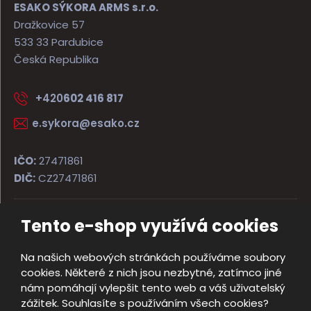
ESAKO SÝKORA ARMS s.r.o.
Dražkovice 57
533 33 Pardubice
Česká Republika
+420
602 416 817
e.sykora@esako.cz
IČO:
27471861
DIČ:
CZ27471861
Tento e-shop využívá cookies
© 2026, ESAKO SÝKORA ARMS s.r.o.
Úvodní strana
Obchodní podmínky
Poradna
Kontakt
Na našich webových stránkách používáme soubory
Mapa stránek
cookies. Některé z nich jsou nezbytné, zatímco jiné
e
nám pomáhají vylepšit tento web a váš uživatelský
Vyrobila
B
zážitek. Souhlasíte s používáním všech cookies?