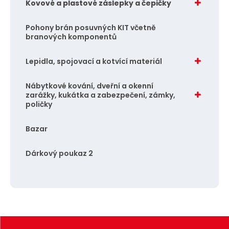
Kovové a plastové záslepky a čepičky
Pohony brán posuvných KIT včetně
branových komponentů
Lepidla, spojovací a kotvící materiál
Nábytkové kování, dveřní a okenní
zarážky, kukátka a zabezpečení, zámky,
poličky
Bazar
Dárkový poukaz 2