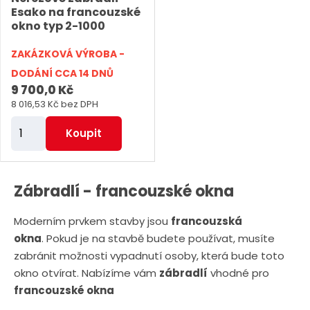
t
t
Esako na francouzské
okno typ 2-1000
ZAKÁZKOVÁ VÝROBA -
DODÁNÍ CCA 14 DNŮ
9 700,0 Kč
8 016,53 Kč bez DPH
Z
Koupit
m
ě
n
Zábradlí - francouzské okna
i
Moderním prvkem stavby jsou
francouzská
t
okna
. Pokud je na stavbě budete používat, musíte
p
zabránit možnosti vypadnutí osoby, která bude toto
o
okno otvírat. Nabízíme vám
zábradlí
vhodné pro
č
francouzské okna
e