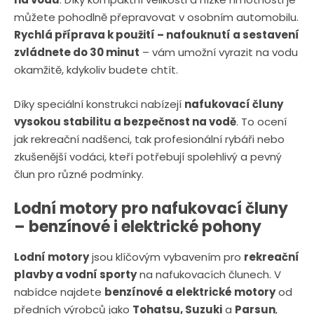
n
a
můžete pohodlně přepravovat v osobním automobilu.
u
j
Rychlá příprava k použití – nafouknutí a sestavení
d
zvládnete do 30 minut
– vám umožní vyrazit na vodu
e
okamžitě, kdykoliv budete chtít.
Díky speciální konstrukci nabízejí
nafukovací čluny
vysokou stabilitu a bezpečnost na vodě
. To ocení
jak rekreační nadšenci, tak profesionální rybáři nebo
zkušenější vodáci, kteří potřebují spolehlivý a pevný
člun pro různé podmínky.
Lodní motory pro nafukovací čluny
– benzínové i elektrické pohony
Lodní motory
jsou klíčovým vybavením pro
rekreační
plavby a vodní sporty
na nafukovacích člunech. V
nabídce najdete
benzínové a elektrické motory
od
předních výrobců jako
Tohatsu, Suzuki
a
Parsun
,