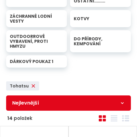
OSTATNÍ.........
ZÁCHRANNÉ LODNÍ
KOTVY
VESTY
OUTDOORROVÉ
DO PŘÍRODY,
VYBAVENÍ, PROTI
KEMPOVÁNÍ
HMYZU
DÁRKOVÝ POUKAZ 1
Tohatsu
Ř
O
T
Ř
14
položek
a
b
a
á
z
r
b
d