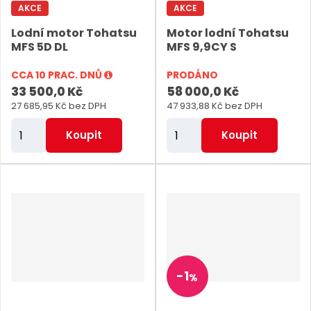
AKCE
AKCE
e
e
Lodní motor Tohatsu
Motor lodní Tohatsu
t
t
MFS 5D DL
MFS 9,9CY S
CCA 10 PRAC. DNŮ
PRODÁNO
33 500,0 Kč
58 000,0 Kč
27 685,95 Kč bez DPH
47 933,88 Kč bez DPH
Z
Z
Koupit
Koupit
m
m
ě
ě
n
n
i
i
t
t
p
p
o
o
-
1
%
č
č
e
e