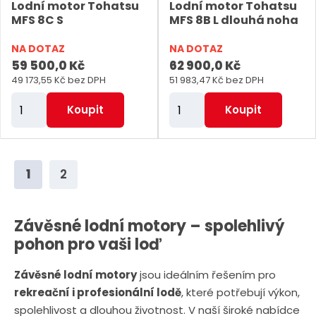
Lodní motor Tohatsu
Lodní motor Tohatsu
t
t
MFS 8C S
MFS 8B L dlouhá noha
NA DOTAZ
NA DOTAZ
59 500,0 Kč
62 900,0 Kč
49 173,55 Kč bez DPH
51 983,47 Kč bez DPH
Z
Z
Koupit
Koupit
m
m
ě
ě
n
n
1
2
i
i
t
t
p
p
Závěsné lodní motory – spolehlivý
o
o
pohon pro vaši loď
č
č
Závěsné lodní motory
jsou ideálním řešením pro
e
e
rekreační i profesionální lodě
, které potřebují výkon,
t
t
spolehlivost a dlouhou životnost. V naší široké nabídce