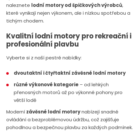
naleznete
lodní motory od špičkových výrobců
,
které vynikají nejen výkonem, ale i nízkou spotřebou a
tichým chodem.
Kvalitní lodní motory pro rekreační i
profesionální plavbu
Vyberte si z naší pestré nabídky:
dvoutaktní i čtyřtaktní závěsné lodní motory
různé výkonové kategorie
– od lehkých
přenosných motorů až po výkonné pohony pro
větší lodě
Moderní
závěsné lodní motory
nabízejí snadné
ovládání a bezproblémovou údržbu, což zajišťuje
pohodlnou a bezpečnou plavbu za každých podmínek.