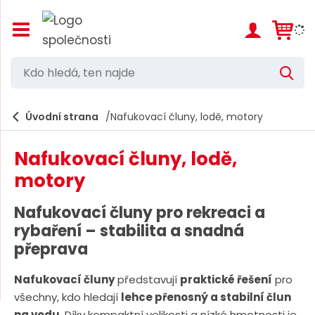
Z
o
b
r
K
V
a
d
y
z
h
i
o
l
e
Úvodní strana
Nafukovací čluny, lodě, motory
t
h
d
/
a
l
s
t
Nafukovací čluny, lodě,
k
e
r
motory
d
ý
t
á
Nafukovací čluny pro rekreaci a
h
,
l
rybaření – stabilita a snadná
a
t
přeprava
v
e
n
í
Nafukovací čluny
představují
praktické řešení
pro
n
m
všechny, kdo hledají
lehce přenosný a stabilní člun
n
e
na vodu
. Díky kompaktní velikosti a nízké hmotnosti je