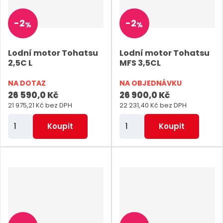
p
p
o
o
-
2
-
2
%
%
č
č
e
e
Lodní motor Tohatsu
Lodní motor Tohatsu
t
t
2,5C L
MFS 3,5CL
NA DOTAZ
NA OBJEDNÁVKU
26 590,0 Kč
26 900,0 Kč
21 975,21 Kč bez DPH
22 231,40 Kč bez DPH
Z
Z
Koupit
Koupit
m
m
ě
ě
n
n
i
i
t
t
p
p
o
o