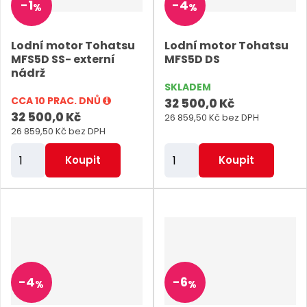
-
1
-
4
%
%
č
č
e
e
Lodní motor Tohatsu
Lodní motor Tohatsu
t
t
MFS5D SS- externí
MFS5D DS
nádrž
SKLADEM
CCA 10 PRAC. DNŮ
32 500,0 Kč
32 500,0 Kč
26 859,50 Kč bez DPH
26 859,50 Kč bez DPH
Z
Z
Koupit
Koupit
m
m
ě
ě
n
n
i
i
t
t
p
p
-
4
-
6
%
%
o
o
č
č