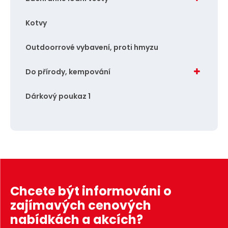
Kotvy
Outdoorrové vybavení, proti hmyzu
Do přírody, kempování
Dárkový poukaz 1
Chcete být informováni o
zajímavých cenových
nabídkách a akcích?