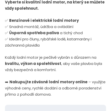
Vyberte si kvalitní lodní motor, na který se můžete
vždy spolehnout.
✅
Benzínové i elektrické lodní motory
✅ Snadná montáž, údržba a ovládání
✅
Úsporná spotřeba paliva
a tichý chod
✅ Ideální pro čluny, rybářské lodě, katamarány i
záchranná plavidla
Každý lodní motor je pečlivě vybrán s důrazem na
kvalitu, výkon a spolehlivost
, aby vaše plavba byla
vždy bezpečná a komfortní.
➡️
Nakupujte závěsné lodní motory online
– využijte
výhodné ceny, rychlé dodání a odborné poradenství
přímo z pohodlí domova.