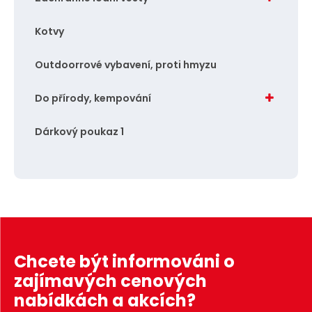
Kotvy
Outdoorrové vybavení, proti hmyzu
Do přírody, kempování
Dárkový poukaz 1
Chcete být informováni o
zajímavých cenových
nabídkách a akcích?