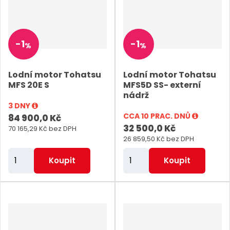
t
t
p
p
o
o
-
1
-
1
%
%
č
č
e
e
Lodní motor Tohatsu
Lodní motor Tohatsu
t
t
MFS 20E S
MFS5D SS- externí
nádrž
3 DNY
CCA 10 PRAC. DNŮ
84 900,0 Kč
32 500,0 Kč
70 165,29 Kč bez DPH
26 859,50 Kč bez DPH
Z
Z
Koupit
Koupit
m
m
ě
ě
n
n
i
i
t
t