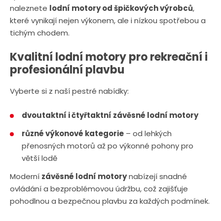
naleznete
lodní motory od špičkových výrobců
,
které vynikají nejen výkonem, ale i nízkou spotřebou a
tichým chodem.
Kvalitní lodní motory pro rekreační i
profesionální plavbu
Vyberte si z naší pestré nabídky:
dvoutaktní i čtyřtaktní závěsné lodní motory
různé výkonové kategorie
– od lehkých
přenosných motorů až po výkonné pohony pro
větší lodě
Moderní
závěsné lodní motory
nabízejí snadné
ovládání a bezproblémovou údržbu, což zajišťuje
pohodlnou a bezpečnou plavbu za každých podmínek.