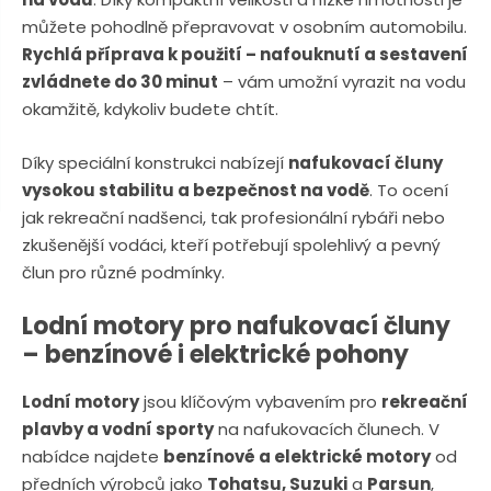
n
a
můžete pohodlně přepravovat v osobním automobilu.
u
j
Rychlá příprava k použití – nafouknutí a sestavení
d
zvládnete do 30 minut
– vám umožní vyrazit na vodu
e
okamžitě, kdykoliv budete chtít.
Díky speciální konstrukci nabízejí
nafukovací čluny
vysokou stabilitu a bezpečnost na vodě
. To ocení
jak rekreační nadšenci, tak profesionální rybáři nebo
zkušenější vodáci, kteří potřebují spolehlivý a pevný
člun pro různé podmínky.
Lodní motory pro nafukovací čluny
– benzínové i elektrické pohony
Lodní motory
jsou klíčovým vybavením pro
rekreační
plavby a vodní sporty
na nafukovacích člunech. V
nabídce najdete
benzínové a elektrické motory
od
předních výrobců jako
Tohatsu, Suzuki
a
Parsun
,