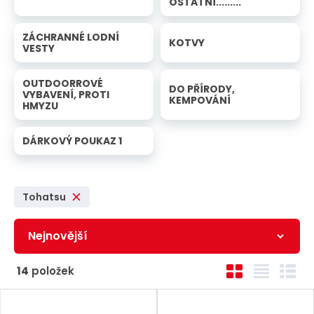
OSTATNÍ.........
ZÁCHRANNÉ LODNÍ
KOTVY
VESTY
OUTDOORROVÉ
DO PŘÍRODY,
VYBAVENÍ, PROTI
KEMPOVÁNÍ
HMYZU
DÁRKOVÝ POUKAZ 1
Tohatsu
Ř
O
T
Ř
14
položek
a
b
a
á
z
r
b
d