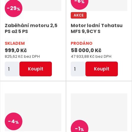
-
6
%
o
o
-
29
%
č
č
AKCE
e
e
Zaběhání motoru 2,5
Motor lodní Tohatsu
t
t
PS až 5 PS
MFS 9,9CY S
SKLADEM
PRODÁNO
999,0 Kč
58 000,0 Kč
825,62 Kč bez DPH
47 933,88 Kč bez DPH
Z
Z
Koupit
Koupit
m
m
ě
ě
n
n
i
i
t
t
p
p
-
4
%
o
o
-
1
%
č
č