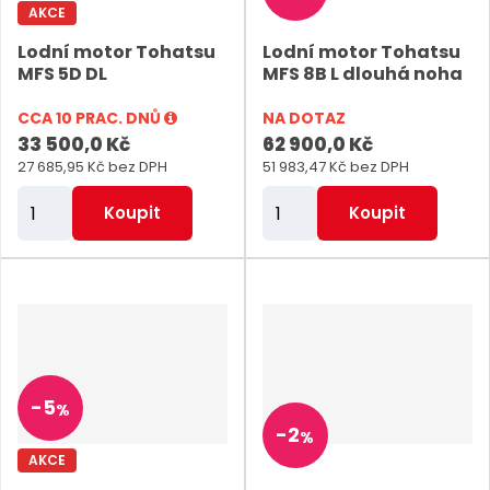
AKCE
e
e
Lodní motor Tohatsu
Lodní motor Tohatsu
t
t
MFS 5D DL
MFS 8B L dlouhá noha
CCA 10 PRAC. DNŮ
NA DOTAZ
33 500,0 Kč
62 900,0 Kč
27 685,95 Kč bez DPH
51 983,47 Kč bez DPH
Z
Z
Koupit
Koupit
m
m
ě
ě
n
n
i
i
t
t
p
p
-
5
%
o
o
-
2
%
č
č
AKCE
e
e