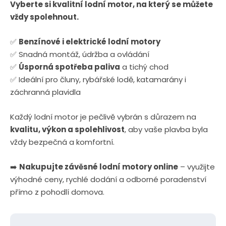
Vyberte si kvalitní lodní motor, na který se můžete
vždy spolehnout.
✅
Benzínové i elektrické lodní motory
✅ Snadná montáž, údržba a ovládání
✅
Úsporná spotřeba paliva
a tichý chod
✅ Ideální pro čluny, rybářské lodě, katamarány i
záchranná plavidla
Každý lodní motor je pečlivě vybrán s důrazem na
kvalitu, výkon a spolehlivost
, aby vaše plavba byla
vždy bezpečná a komfortní.
➡️
Nakupujte závěsné lodní motory online
– využijte
výhodné ceny, rychlé dodání a odborné poradenství
přímo z pohodlí domova.