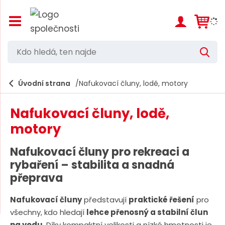
Z
o
b
r
K
V
a
d
y
z
h
i
o
l
e
Úvodní strana
Nafukovací čluny, lodě, motory
t
h
d
/
a
l
s
t
Nafukovací čluny, lodě,
k
e
r
motory
d
ý
t
á
Nafukovací čluny pro rekreaci a
h
,
l
rybaření – stabilita a snadná
a
t
přeprava
v
e
n
í
Nafukovací čluny
představují
praktické řešení
pro
n
m
všechny, kdo hledají
lehce přenosný a stabilní člun
n
e
na vodu
. Díky kompaktní velikosti a nízké hmotnosti je