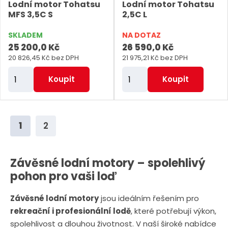
Lodní motor Tohatsu
Lodní motor Tohatsu
t
t
MFS 3,5C S
2,5C L
SKLADEM
NA DOTAZ
25 200,0 Kč
26 590,0 Kč
20 826,45 Kč bez DPH
21 975,21 Kč bez DPH
Z
Z
Koupit
Koupit
m
m
ě
ě
n
n
1
2
i
i
t
t
p
p
Závěsné lodní motory – spolehlivý
o
o
pohon pro vaši loď
č
č
Závěsné lodní motory
jsou ideálním řešením pro
e
e
rekreační i profesionální lodě
, které potřebují výkon,
t
t
spolehlivost a dlouhou životnost. V naší široké nabídce