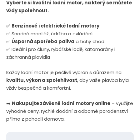
Vyberte si kvalitní lodní motor, na který se můžete
vždy spolehnout.
✅
Benzínové i elektrické lodní motory
✅ Snadná montáž, údržba a ovládání
✅
Úsporná spotřeba paliva
a tichý chod
✅ Ideální pro čluny, rybářské lodě, katamarány i
záchranná plavidla
Každý lodní motor je pečlivě vybrán s důrazem na
kvalitu, výkon a spolehlivost
, aby vaše plavba byla
vždy bezpečná a komfortní.
➡️
Nakupujte závěsné lodní motory online
– využijte
výhodné ceny, rychlé dodání a odborné poradenství
přímo z pohodlí domova.