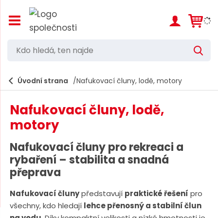
Z
o
b
r
K
V
a
d
y
z
h
i
o
l
e
Úvodní strana
Nafukovací čluny, lodě, motory
t
h
d
/
a
l
s
t
Nafukovací čluny, lodě,
k
e
r
motory
d
ý
t
á
Nafukovací čluny pro rekreaci a
h
,
l
rybaření – stabilita a snadná
a
t
přeprava
v
e
n
í
Nafukovací čluny
představují
praktické řešení
pro
n
m
všechny, kdo hledají
lehce přenosný a stabilní člun
n
e
na vodu
. Díky kompaktní velikosti a nízké hmotnosti je