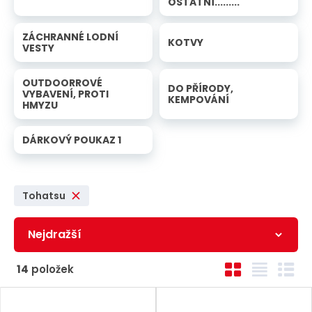
OSTATNÍ.........
ZÁCHRANNÉ LODNÍ
KOTVY
VESTY
OUTDOORROVÉ
DO PŘÍRODY,
VYBAVENÍ, PROTI
KEMPOVÁNÍ
HMYZU
DÁRKOVÝ POUKAZ 1
Tohatsu
Ř
O
T
Ř
14
položek
a
b
a
á
z
r
b
d