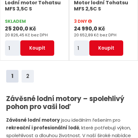
Lodní motor Tohatsu
Motor lodní Tohatsu
t
t
MFS 3,5C S
MFS 2,5C S
SKLADEM
3 DNY
25 200,0 Kč
24 990,0 Kč
20 826,45 Kč bez DPH
20 652,89 Kč bez DPH
Z
Z
Koupit
Koupit
m
m
ě
ě
n
n
1
2
i
i
t
t
p
p
Závěsné lodní motory – spolehlivý
o
o
pohon pro vaši loď
č
č
Závěsné lodní motory
jsou ideálním řešením pro
e
e
rekreační i profesionální lodě
, které potřebují výkon,
t
t
spolehlivost a dlouhou životnost. V naší široké nabídce