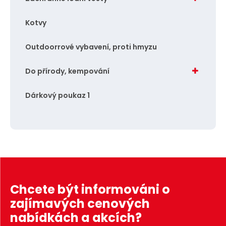
Kotvy
Outdoorrové vybavení, proti hmyzu
Do přírody, kempování
Dárkový poukaz 1
Chcete být informováni o
zajímavých cenových
nabídkách a akcích?