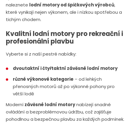
naleznete
lodní motory od špičkových výrobců
,
které vynikají nejen výkonem, ale i nízkou spotřebou a
tichým chodem.
Kvalitní lodní motory pro rekreační i
profesionální plavbu
Vyberte si z naší pestré nabídky:
dvoutaktní i čtyřtaktní závěsné lodní motory
různé výkonové kategorie
– od lehkých
přenosných motorů až po výkonné pohony pro
větší lodě
Moderní
závěsné lodní motory
nabízejí snadné
ovládání a bezproblémovou údržbu, což zajišťuje
pohodlnou a bezpečnou plavbu za každých podmínek.