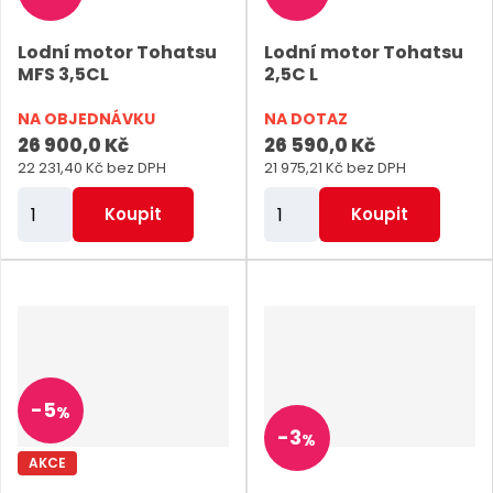
e
e
Lodní motor Tohatsu
Lodní motor Tohatsu
t
t
MFS 3,5CL
2,5C L
NA OBJEDNÁVKU
NA DOTAZ
26 900,0 Kč
26 590,0 Kč
22 231,40 Kč bez DPH
21 975,21 Kč bez DPH
Z
Z
Koupit
Koupit
m
m
ě
ě
n
n
i
i
t
t
p
p
-
5
%
o
o
-
3
%
č
č
AKCE
e
e