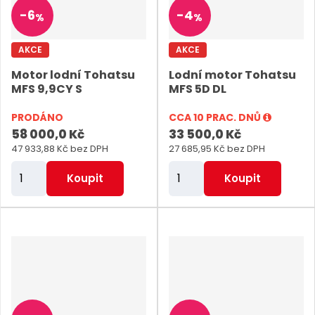
p
p
-
6
-
4
%
%
o
o
č
č
AKCE
AKCE
e
e
Motor lodní Tohatsu
Lodní motor Tohatsu
t
t
MFS 9,9CY S
MFS 5D DL
PRODÁNO
CCA 10 PRAC. DNŮ
58 000,0 Kč
33 500,0 Kč
47 933,88 Kč bez DPH
27 685,95 Kč bez DPH
Z
Z
Koupit
Koupit
m
m
ě
ě
n
n
i
i
t
t
p
p
o
o