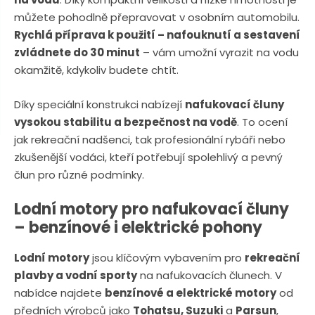
n
a
můžete pohodlně přepravovat v osobním automobilu.
u
j
Rychlá příprava k použití – nafouknutí a sestavení
d
zvládnete do 30 minut
– vám umožní vyrazit na vodu
e
okamžitě, kdykoliv budete chtít.
Díky speciální konstrukci nabízejí
nafukovací čluny
vysokou stabilitu a bezpečnost na vodě
. To ocení
jak rekreační nadšenci, tak profesionální rybáři nebo
zkušenější vodáci, kteří potřebují spolehlivý a pevný
člun pro různé podmínky.
Lodní motory pro nafukovací čluny
– benzínové i elektrické pohony
Lodní motory
jsou klíčovým vybavením pro
rekreační
plavby a vodní sporty
na nafukovacích člunech. V
nabídce najdete
benzínové a elektrické motory
od
předních výrobců jako
Tohatsu, Suzuki
a
Parsun
,