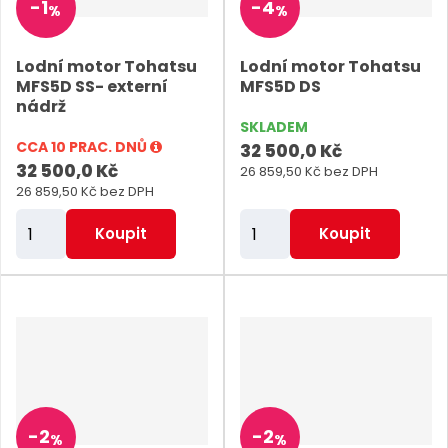
-
1
-
4
%
%
č
č
e
e
Lodní motor Tohatsu
Lodní motor Tohatsu
t
t
MFS5D SS- externí
MFS5D DS
nádrž
SKLADEM
CCA 10 PRAC. DNŮ
32 500,0 Kč
32 500,0 Kč
26 859,50 Kč bez DPH
26 859,50 Kč bez DPH
Z
Z
Koupit
Koupit
m
m
ě
ě
n
n
i
i
t
t
p
p
o
o
-
2
-
2
%
%
č
č