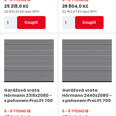
6 - 8 TÝDNŮ
6 - 8 TÝDNŮ
s
s
25 218,0 Kč
26 804,0 Kč
ů
20 841,32 Kč bez DPH
22 152,07 Kč bez DPH
Z
Z
Koupit
Koupit
m
m
ě
ě
n
n
i
i
t
t
p
p
o
o
č
č
e
e
Garážová vrata
Garážová vrata
t
t
Hörmann 2315x2080 -
Hörmann 2440x2080 -
s pohonem ProLift 700
s pohonem ProLift 700
6 - 8 TÝDNŮ
6 - 8 TÝDNŮ