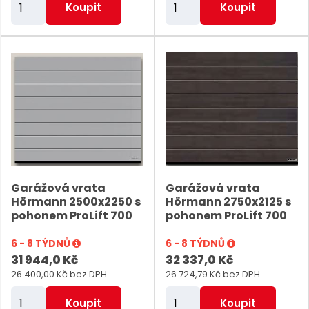
Z
Z
Koupit
Koupit
m
m
ě
ě
n
n
i
i
t
t
p
p
o
o
č
č
e
e
Garážová vrata
Garážová vrata
t
t
Hörmann 2500x2250 s
Hörmann 2750x2125 s
pohonem ProLift 700
pohonem ProLift 700
6 - 8 TÝDNŮ
6 - 8 TÝDNŮ
31 944,0 Kč
32 337,0 Kč
26 400,00 Kč bez DPH
26 724,79 Kč bez DPH
Z
Z
Koupit
Koupit