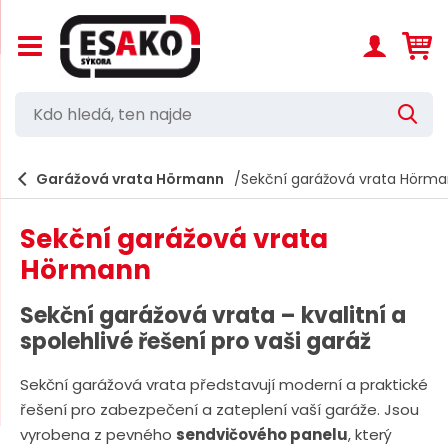
Z
o
b
r
K
a
V
d
z
y
h
i
o
l
t
e
Garážová vrata Hörmann
Sekční garážová vrata Hörm
h
d
/
a
s
l
t
k
Sekční garážová vrata
e
r
Hörmann
ý
d
t
á
h
Sekční garážová vrata – kvalitní a
l
,
spolehlivé řešení pro vaši garáž
a
t
v
n
e
Sekční garážová vrata představují moderní a praktické
í
řešení pro zabezpečení a zateplení vaší garáže. Jsou
n
m
vyrobena z pevného
sendvičového panelu
, který
e
n