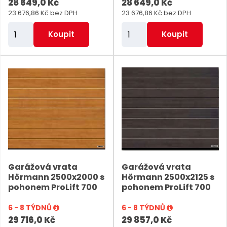
28 649,0 Kč
28 649,0 Kč
23 676,86 Kč bez DPH
23 676,86 Kč bez DPH
Z
Z
Koupit
Koupit
m
m
ě
ě
n
n
i
i
t
t
p
p
o
o
č
č
e
e
Garážová vrata
Garážová vrata
t
t
Hörmann 2500x2000 s
Hörmann 2500x2125 s
pohonem ProLift 700
pohonem ProLift 700
6 - 8 TÝDNŮ
6 - 8 TÝDNŮ
29 716,0 Kč
29 857,0 Kč