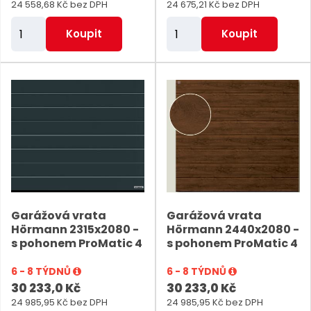
24 558,68 Kč bez DPH
24 675,21 Kč bez DPH
Z
Z
Koupit
Koupit
m
m
ě
ě
n
n
i
i
t
t
p
p
o
o
č
č
e
e
Garážová vrata
Garážová vrata
t
t
Hörmann 2315x2080 -
Hörmann 2440x2080 -
s pohonem ProMatic 4
s pohonem ProMatic 4
6 - 8 TÝDNŮ
6 - 8 TÝDNŮ
30 233,0 Kč
30 233,0 Kč
24 985,95 Kč bez DPH
24 985,95 Kč bez DPH