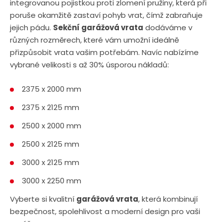
integrovanou pojistkou proti zlomení pružiny, která při
poruše okamžitě zastaví pohyb vrat, čímž zabraňuje
jejich pádu.
Sekční garážová vrata
dodáváme v
různých rozměrech, které vám umožní ideálně
přizpůsobit vrata vašim potřebám. Navíc nabízíme
vybrané velikosti s až 30% úsporou nákladů:
2375 x 2000 mm
2375 x 2125 mm
2500 x 2000 mm
2500 x 2125 mm
3000 x 2125 mm
3000 x 2250 mm
Vyberte si kvalitní
garážová vrata
, která kombinují
bezpečnost, spolehlivost a moderní design pro vaši