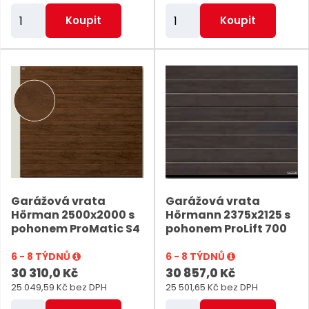
Z
Z
Koupit
Koupit
m
m
ě
ě
n
n
i
i
t
t
p
p
o
o
č
č
e
e
Garážová vrata
Garážová vrata
t
t
Hörman 2500x2000 s
Hörmann 2375x2125 s
pohonem ProMatic S4
pohonem ProLift 700
6 - 8 TÝDNŮ
6 - 8 TÝDNŮ
30 310,0 Kč
30 857,0 Kč
25 049,59 Kč bez DPH
25 501,65 Kč bez DPH