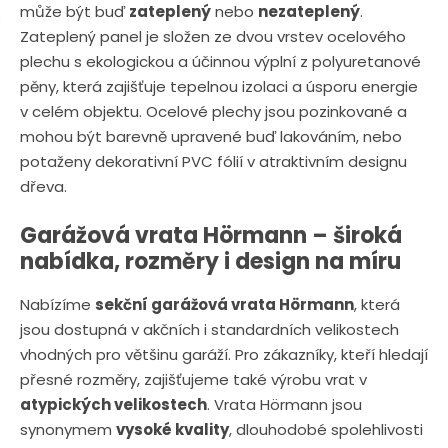
n
může být buď
zateplený
nebo
nezateplený
.
a
u
Zateplený panel je složen ze dvou vrstev ocelového
j
plechu s ekologickou a účinnou výplní z polyuretanové
d
pěny, která zajišťuje tepelnou izolaci a úsporu energie
e
v celém objektu. Ocelové plechy jsou pozinkované a
mohou být barevně upravené buď lakováním, nebo
potaženy dekorativní PVC fólií v atraktivním designu
dřeva.
Garážová vrata Hörmann – široká
nabídka, rozměry i design na míru
Nabízíme
sekční garážová vrata Hörmann
, která
jsou dostupná v akčních i standardních velikostech
vhodných pro většinu garáží. Pro zákazníky, kteří hledají
přesné rozměry, zajišťujeme také výrobu vrat v
atypických velikostech
. Vrata Hörmann jsou
synonymem
vysoké kvality
, dlouhodobé spolehlivosti