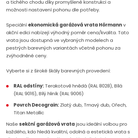
a tichého chodu díky promyšlené konstrukci a
možnosti nastavení pohonu dle potřeby.
Speciální
ekonomická garážová vrata Hörmann
v
akční edici nabízejí výhodný poměr cena/kvalita. Tato
vrata jsou dostupná ve vybraných modelech a
pestrých barevných variantách včetně pohonu za
zvýhodněné ceny.
Vyberte si z široké škály barevných provedení:
RAL odstíny:
Terakotově hnědá (RAL 8028), Bílá
(RAL 9016), Bílý hliník (RAL 9006)
Povrch Decograin:
Zlatý dub, Tmavý dub, Ořech,
Titan Metallic
Naše
sekční garážová vrata
jsou ideální volbou pro
každého, kdo hledá kvalitní, odolná a estetická vrata s