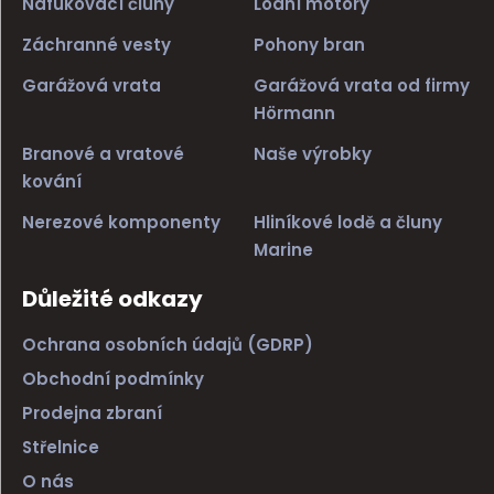
Nafukovací čluny
Lodní motory
Záchranné vesty
Pohony bran
Garážová vrata
Garážová vrata od firmy
Hörmann
Branové a vratové
Naše výrobky
kování
Nerezové komponenty
Hliníkové lodě a čluny
Marine
Důležité odkazy
Ochrana osobních údajů (GDRP)
Obchodní podmínky
Prodejna zbraní
Střelnice
O nás