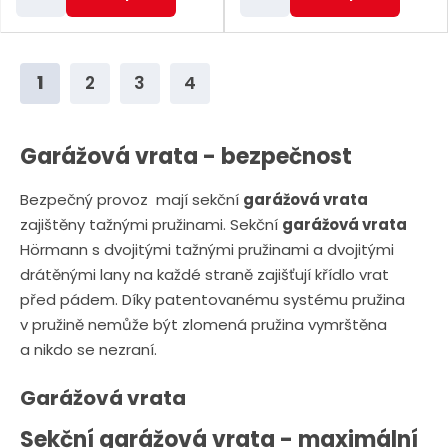
m
m
ě
ě
n
n
1
2
3
4
i
i
t
t
p
p
Garážová vrata - bezpečnost
o
o
Bezpečný provoz mají sekční
garážová vrata
č
č
zajištěny tažnými pružinami. Sekční
garážová vrata
e
e
Hörmann s dvojitými tažnými pružinami a dvojitými
t
t
drátěnými lany na každé straně zajišťují křídlo vrat
před pádem. Díky patentovanému systému pružina
v pružině nemůže být zlomená pružina vymrštěna
a nikdo se nezraní.
Garážová vrata
Sekční garážová vrata - maximální