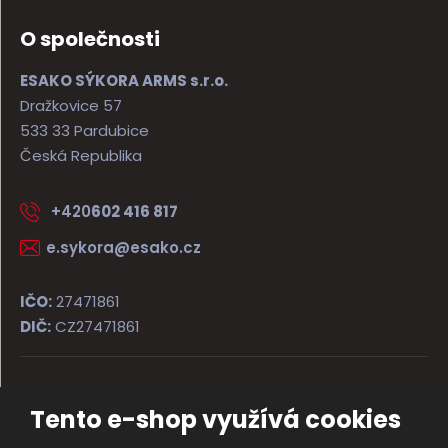
O společnosti
ESAKO SÝKORA ARMS s.r.o.
Dražkovice 57
533 33 Pardubice
Česká Republika
+420
602 416 817
e.sykora@esako.cz
IČO:
27471861
DIČ:
CZ27471861
© 2026, ESAKO SÝKORA ARMS s.r.o.
Tento e-shop využívá cookies
Úvodní strana
Obchodní podmínky
Poradna
Kontakt