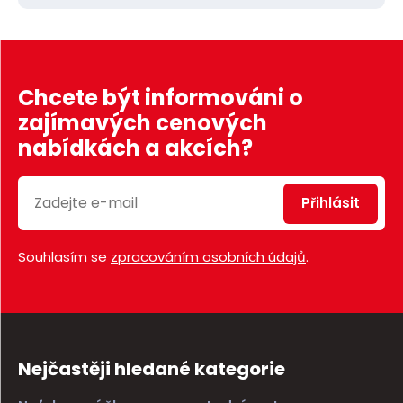
Chcete být informováni o
zajímavých cenových
nabídkách a akcích?
Přihlásit
Souhlasím se
zpracováním osobních údajů
.
Nejčastěji hledané kategorie